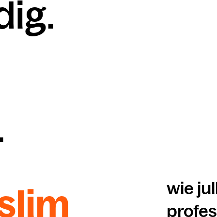
ig.
.
wie jul
slim
profe