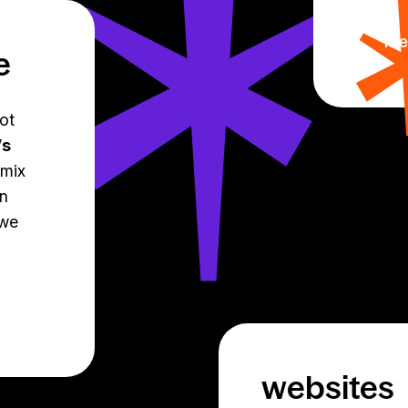
me
e
ot
’s
mix
en
 we
websites