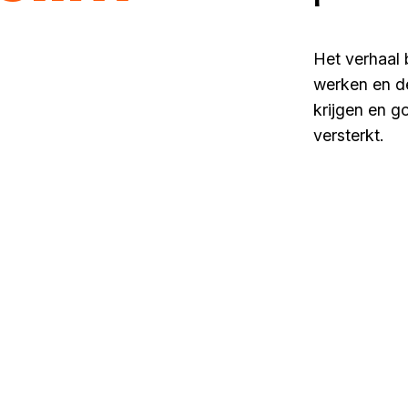
Het verhaal b
werken en de
krijgen en g
versterkt.
lees mee