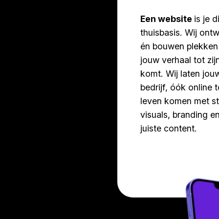
Een website
is je d
thuisbasis. Wij ont
én bouwen plekken
jouw verhaal tot zij
komt. Wij laten jou
bedrijf, óók online t
leven komen met s
visuals, branding e
juiste content.
meer weten