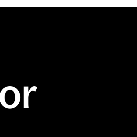
oor
..