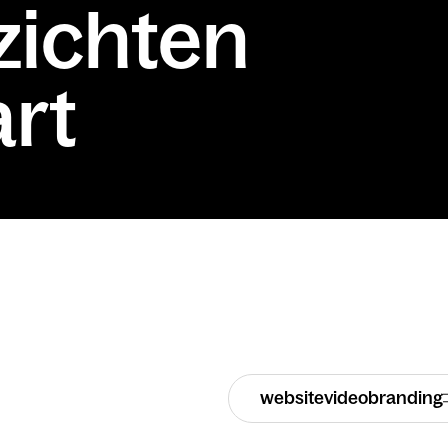
ezichten
rt
website
video
branding