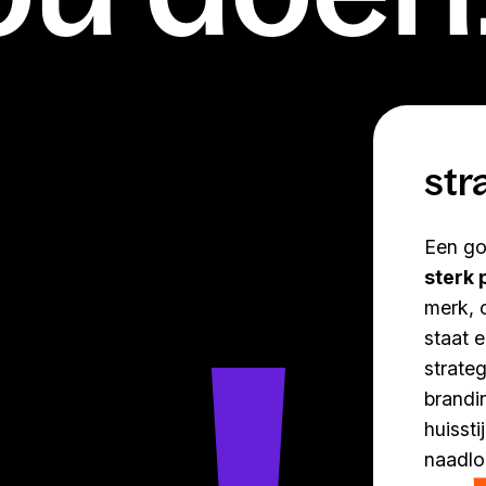
str
Een go
sterk 
merk, 
staat 
strateg
brandi
huissti
naadl