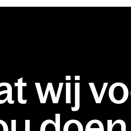
t wij v
ou doen.