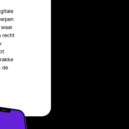
igitale
werpen
 waar
n recht
w
ot
trakke
n de