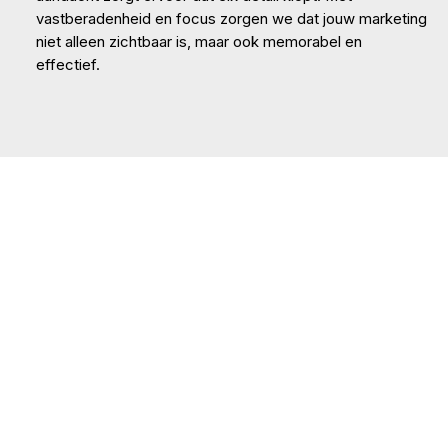
vastberadenheid en focus zorgen we dat jouw marketing
niet alleen zichtbaar is, maar ook memorabel en
effectief.
ook zo’n gaaf project starten?
website
bedrijf