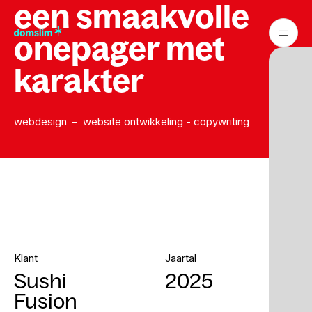
een smaakvolle
onepager met
karakter
webdesign – website ontwikkeling - copywriting
Klant
Jaartal
Sushi
2025
Fusion